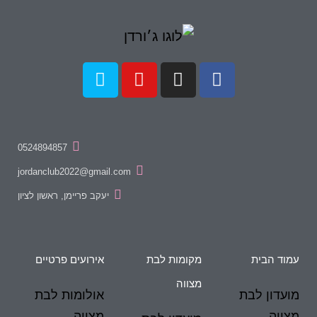
0524894857
‫jordanclub2022@gmail.com
יעקב פריימן, ראשון לציון
עמוד הבית
מקומות לבת
אירועים פרטיים
מצווה
מועדון לבת
אולומות לבת
מצווה
מצווה